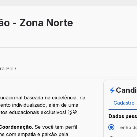
ão - Zona Norte
vo
ra PcD
 PcD
Candi
ucacional baseada na excelência, na
Cadastro
imento individualizado, além de uma
os educacionais exclusivos! 🥇💙
Dados pess
e Coordenação
. Se você tem perfil
Tenho do
rme com empatia e paixão pela