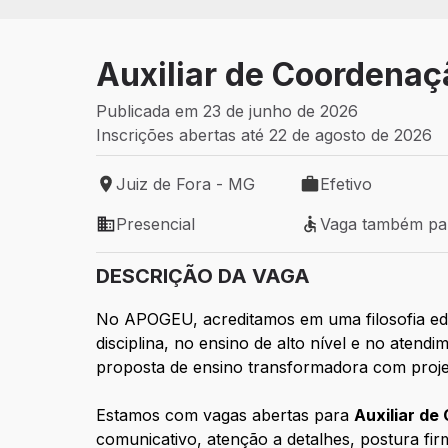
Auxiliar de Coordenaç
Publicada em 23 de junho de 2026
Inscrições abertas até 22 de agosto de 2026
Juiz de Fora - MG
Efetivo
Local de trabalho: Juiz de Fora - MG
Tipo de vaga: Efeti
Presencial
Vaga também pa
Modelo de trabalho: Presencial
Vaga também para
DESCRIÇÃO DA VAGA
No APOGEU, acreditamos em uma filosofia ed
disciplina, no ensino de alto nível e no atend
proposta de ensino transformadora com projet
Estamos com vagas abertas para
Auxiliar d
comunicativo, atenção a detalhes, postura fi