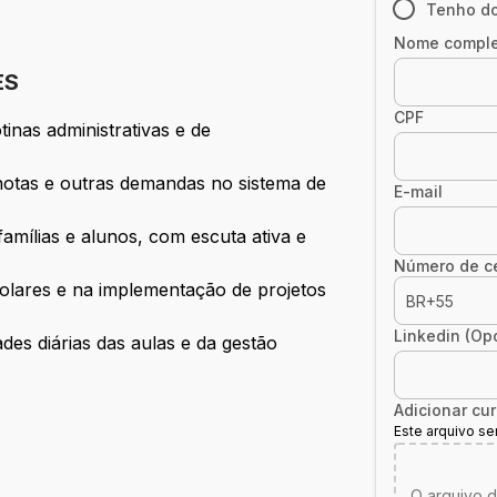
Tenho do
Nome compl
ES
CPF
inas administrativas e de
otas e outras demandas no sistema de
E-mail
mílias e alunos, com escuta ativa e
Número de ce
olares e na implementação de projetos
BR+55
Linkedin (Op
ades diárias das aulas e da gestão
Adicionar cur
Este arquivo s
O arquivo d