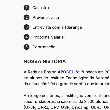
Cadastro
1
Etapa 1: Cadastro
Pré-entrevista
2
Etapa 2: Pré-entrevista
Entrevista com a liderança
3
Etapa 3: Entrevista com a liderança
Proposta Salarial
4
Etapa 4: Proposta Salarial
Contratação
5
Etapa 5: Contratação
NOSSA HISTÓRIA
A Rede de Ensino
APOGEU
foi fundada em 20
ex-alunos do Instituto Tecnológico da Aeroná
da educação” foi o grande sonho que impulsio
Ao longo dos anos, a instituição vem realizan
seus fundadores: já são mais de 2.500 alunos
(UFJF, UFRJ, UFV, USP, Unicamp, UERJ, UFMG