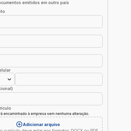
cumentos emitidos em outro país
eto
lular
cional)
rículo
erá encaminhado à empresa sem nenhuma alteração.
Adicionar arquivo
o currículo deve estar nos formatos: DOCX ou PDF