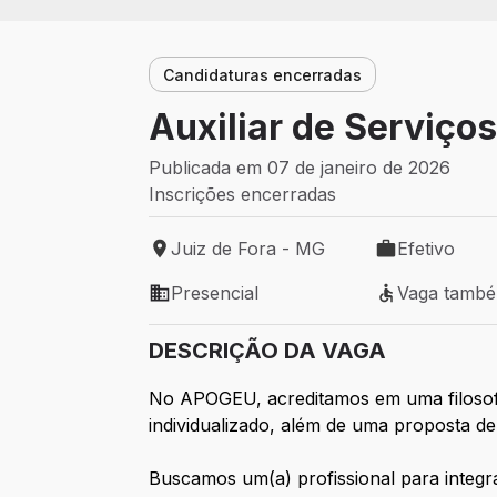
Candidaturas encerradas
Auxiliar de Serviço
Publicada em 07 de janeiro de 2026
Inscrições encerradas
Juiz de Fora - MG
Efetivo
Local de trabalho: Juiz de Fora - MG
Tipo de vaga: 
Presencial
Vaga tamb
Modelo de trabalho: Presencial
Vaga também 
DESCRIÇÃO DA VAGA
No APOGEU, acreditamos em uma filosofia
individualizado, além de uma proposta d
Buscamos um(a) profissional para integr