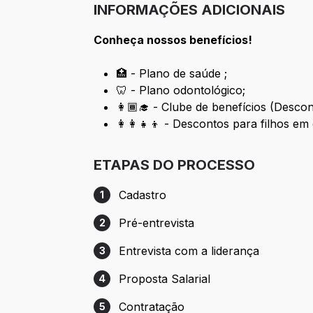
INFORMAÇÕES ADICIONAIS
Conheça nossos benefícios!
🏥 - Plano de saúde ;
🦷 - Plano odontológico;
👩🏾‍🎓 - Clube de benefícios (Desco
👩‍👩‍👧‍👦 - Descontos para filhos e
ETAPAS DO PROCESSO
Cadastro
1
Etapa 1: Cadastro
Pré-entrevista
2
Etapa 2: Pré-entrevista
Entrevista com a liderança
3
Etapa 3: Entrevista com a liderança
Proposta Salarial
4
Etapa 4: Proposta Salarial
Contratação
5