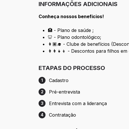
INFORMAÇÕES ADICIONAIS
Conheça nossos benefícios!
🏥 - Plano de saúde ;
🦷 - Plano odontológico;
👩🏾‍🎓 - Clube de benefícios (Desco
👩‍👩‍👧‍👦 - Descontos para filhos e
ETAPAS DO PROCESSO
Cadastro
1
Etapa 1: Cadastro
Pré-entrevista
2
Etapa 2: Pré-entrevista
Entrevista com a liderança
3
Etapa 3: Entrevista com a liderança
Contratação
4
Etapa 4: Contratação