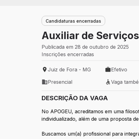
Candidaturas encerradas
Auxiliar de Serviço
Publicada em 28 de outubro de 2025
Inscrições encerradas
Juiz de Fora - MG
Efetivo
Local de trabalho: Juiz de Fora - MG
Tipo de vaga: 
Presencial
Vaga tamb
Modelo de trabalho: Presencial
Vaga também 
DESCRIÇÃO DA VAGA
No APOGEU, acreditamos em uma filosofia
individualizado, além de uma proposta d
Buscamos um(a) profissional para integr